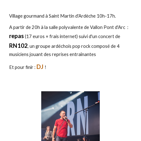
Village gourmand à Saint Martin d'Ardèche 10h-17h.
A partir de 20h à la salle polyvalente de Vallon Pont d'A
rc
:
repas
(1
7
euros + frais internet
)
sui
vi d'un
concert de
RN102
, un groupe ardéchois
pop rock
composé de 4
musiciens jouant des reprises entraînantes
DJ
Et pour finir :
!