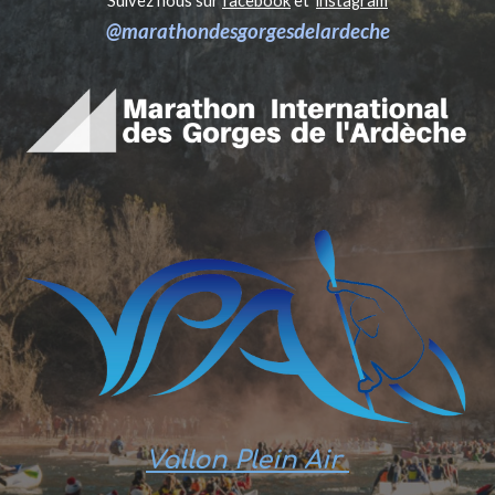
Suivez nous sur
facebook
et
instagram
@marathondesgorgesdelardeche
Vallon Plein Air